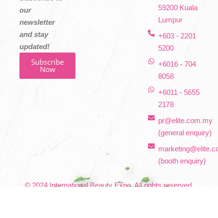
59200 Kuala
our
Lumpur
newsletter
and stay
+603 - 2201
updated!
5200
Subscribe
+6016 - 704
Now
8058
+6011 - 5655
2178
pr@elite.com.my
(general enquiry)
marketing@elite.
(booth enquiry)
© 2024 International Beauty Expo. All rights reserved.
Privary Policy
|
Terms & Conditions