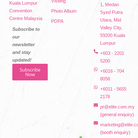
Visiting
Kuala Lumpur
1, Medan
Convention
Photo Album
Syed Putra
Centre Malaysia
Utara, Mid
PDPA
Valley City,
Subscribe to
59200 Kuala
our
Lumpur
newsletter
and stay
+603 - 2201
updated!
5200
Subscribe
+6016 - 704
Now
8058
+6011 - 5655
2178
pr@elite.com.my
(general enquiry)
marketing@elite.
(booth enquiry)