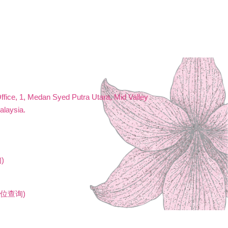
Office, 1, Medan Syed Putra Utara, Mid Valley
alaysia.
)
)
展位查询)